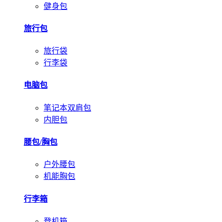
健身包
旅行包
旅行袋
行李袋
电脑包
笔记本双肩包
内胆包
腰包/胸包
户外腰包
机能胸包
行李箱
登机箱