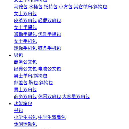
马鞍包
水桶包
托特包
小方包
其它单肩/斜挎包
女士双肩包
皮革双肩包
轻便双肩包
女士手提包
通勤手提包
优雅手提包
女士手机包
迷你手机包
链条手机包
男包
商务公文包
经典公文包
电脑公文包
男士单肩/斜挎包
邮差包
胸包
斜挎包
男士双肩包
商务双肩包
休闲双肩包
大容量双肩包
功能箱包
书包
小学生书包
中学生双肩包
休闲运动包