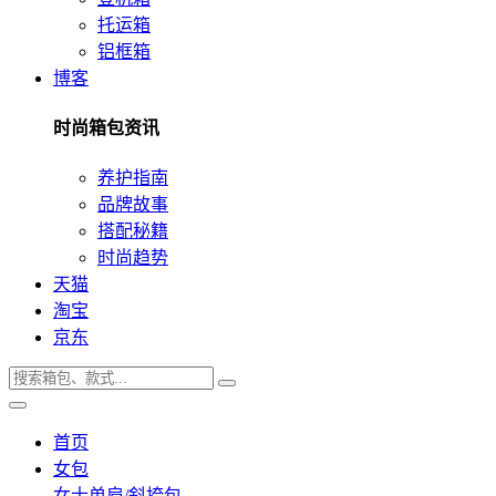
托运箱
铝框箱
博客
时尚箱包资讯
养护指南
品牌故事
搭配秘籍
时尚趋势
天猫
淘宝
京东
首页
女包
女士单肩/斜挎包