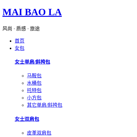
MAI BAO LA
风尚 · 质感 · 旅途
首页
女包
女士单肩/斜挎包
马鞍包
水桶包
托特包
小方包
其它单肩/斜挎包
女士双肩包
皮革双肩包