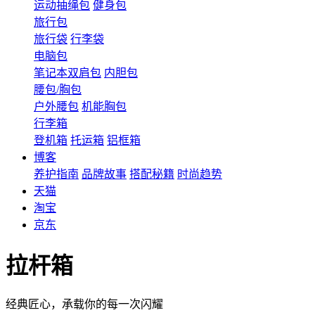
运动抽绳包
健身包
旅行包
旅行袋
行李袋
电脑包
笔记本双肩包
内胆包
腰包/胸包
户外腰包
机能胸包
行李箱
登机箱
托运箱
铝框箱
博客
养护指南
品牌故事
搭配秘籍
时尚趋势
天猫
淘宝
京东
拉杆箱
经典匠心，承载你的每一次闪耀