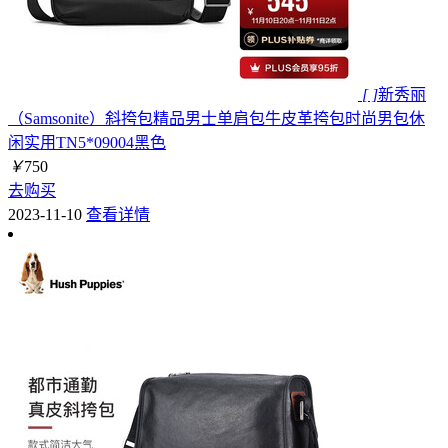
[ ]
新秀丽
（Samsonite）斜挎包精品男士单肩包牛皮革挎包时尚男包休
闲实用TN5*09004黑色
￥
750
去购买
2023-11-10
查看详情