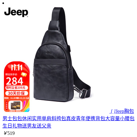
[ ]
Jeep胸包
男士包包休闲实用单肩斜挎包真皮青年便携背包大容量小腰包
生日礼物送男友送父亲
￥
519