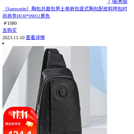
[ ]
新秀丽
（Samsonite）胸包总裁包男士单肩包竖式胸包配皮斜挎包时
尚商务HO0*09011黑色
￥
1080
去购买
2023-11-10
查看详情