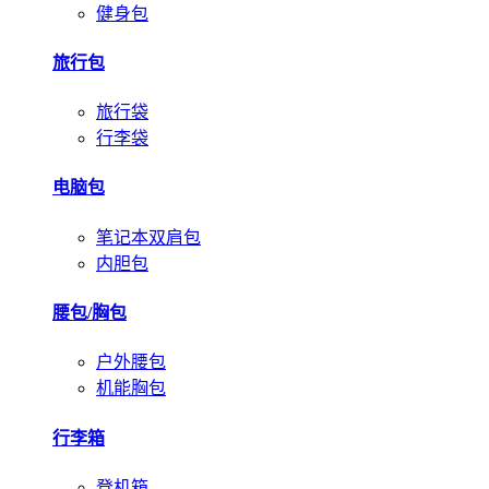
健身包
旅行包
旅行袋
行李袋
电脑包
笔记本双肩包
内胆包
腰包/胸包
户外腰包
机能胸包
行李箱
登机箱