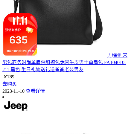
[ ]
金利来
男包商务时尚单肩包斜挎包休闲牛皮男士单肩包 FA104010-
211 黑色 生日礼物送礼送爸爸老公男友
￥
789
去购买
2023-11-10
查看详情