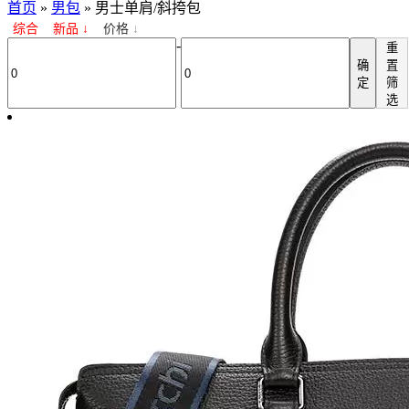
首页
»
男包
»
男士单肩/斜挎包
综合
新品
↓
价格
↓
-
重
确
置
定
筛
选