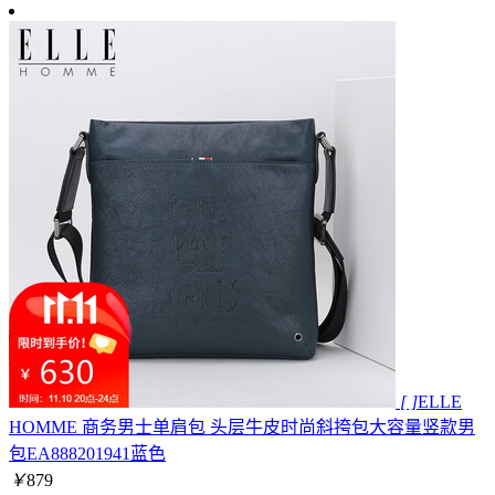
[ ]
ELLE
HOMME 商务男士单肩包 头层牛皮时尚斜挎包大容量竖款男
包EA888201941蓝色
￥
879