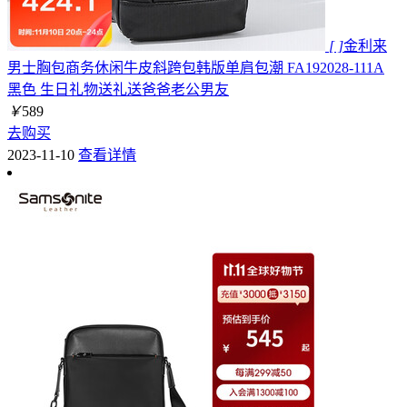
[ ]
金利来
男士胸包商务休闲牛皮斜跨包韩版单肩包潮 FA192028-111A
黑色 生日礼物送礼送爸爸老公男友
￥
589
去购买
2023-11-10
查看详情