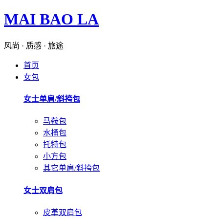
MAI BAO LA
风尚 · 质感 · 旅途
首页
女包
女士单肩/斜挎包
马鞍包
水桶包
托特包
小方包
其它单肩/斜挎包
女士双肩包
皮革双肩包