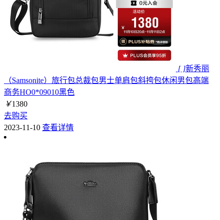
[ ]
新秀丽
（Samsonite）旅行包总裁包男士单肩包斜挎包休闲男包高端
商务HO0*09010黑色
￥
1380
去购买
2023-11-10
查看详情