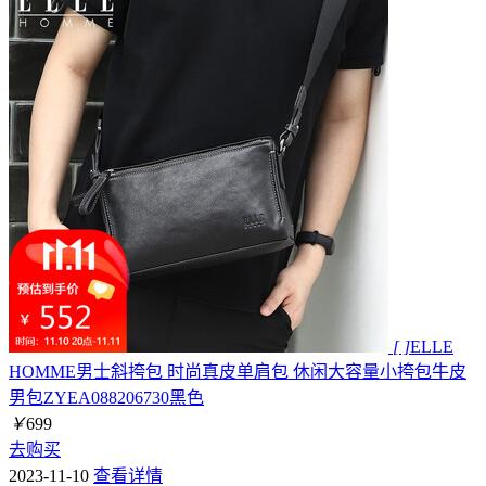
[ ]
ELLE
HOMME男士斜挎包 时尚真皮单肩包 休闲大容量小挎包牛皮
男包ZYEA088206730黑色
￥
699
去购买
2023-11-10
查看详情