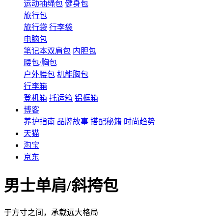
运动抽绳包
健身包
旅行包
旅行袋
行李袋
电脑包
笔记本双肩包
内胆包
腰包/胸包
户外腰包
机能胸包
行李箱
登机箱
托运箱
铝框箱
博客
养护指南
品牌故事
搭配秘籍
时尚趋势
天猫
淘宝
京东
男士单肩/斜挎包
于方寸之间，承载远大格局