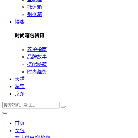
托运箱
铝框箱
博客
时尚箱包资讯
养护指南
品牌故事
搭配秘籍
时尚趋势
天猫
淘宝
京东
首页
女包
女士单肩/斜挎包