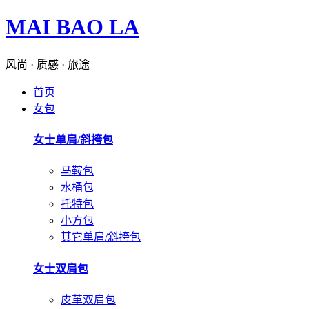
MAI BAO LA
风尚 · 质感 · 旅途
首页
女包
女士单肩/斜挎包
马鞍包
水桶包
托特包
小方包
其它单肩/斜挎包
女士双肩包
皮革双肩包