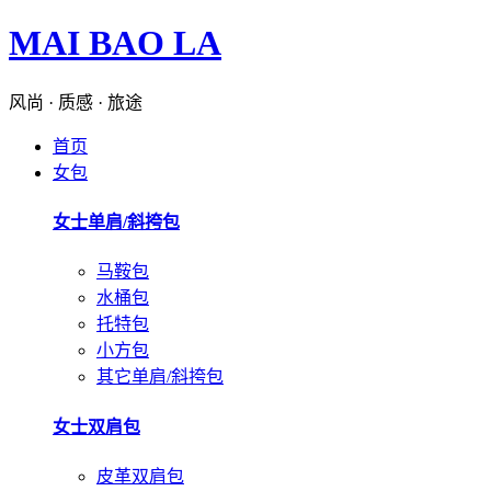
MAI BAO LA
风尚 · 质感 · 旅途
首页
女包
女士单肩/斜挎包
马鞍包
水桶包
托特包
小方包
其它单肩/斜挎包
女士双肩包
皮革双肩包