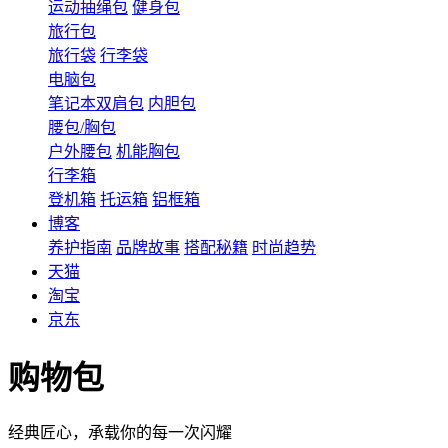
运动抽绳包
健身包
旅行包
旅行袋
行李袋
电脑包
笔记本双肩包
内胆包
腰包/胸包
户外腰包
机能胸包
行李箱
登机箱
托运箱
铝框箱
博客
养护指南
品牌故事
搭配秘籍
时尚趋势
天猫
淘宝
京东
购物包
经典匠心，承载你的每一次闪耀