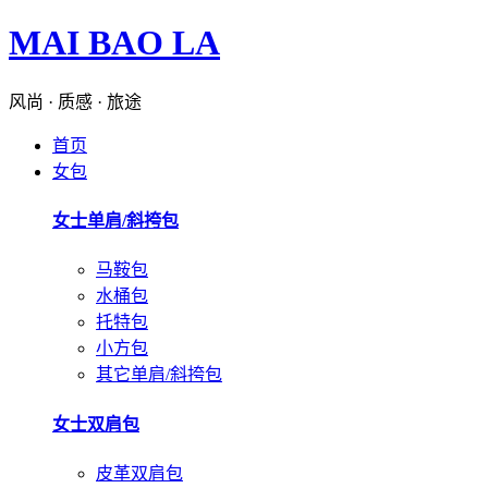
MAI BAO LA
风尚 · 质感 · 旅途
首页
女包
女士单肩/斜挎包
马鞍包
水桶包
托特包
小方包
其它单肩/斜挎包
女士双肩包
皮革双肩包