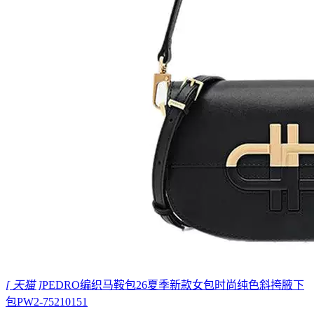
[ 天猫 ]
PEDRO编织马鞍包26夏季新款女包时尚纯色斜挎腋下
包PW2-75210151