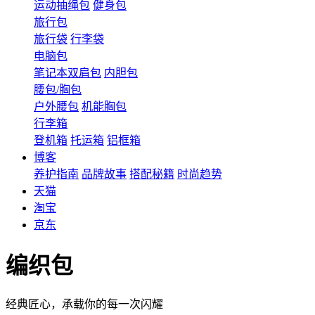
运动抽绳包
健身包
旅行包
旅行袋
行李袋
电脑包
笔记本双肩包
内胆包
腰包/胸包
户外腰包
机能胸包
行李箱
登机箱
托运箱
铝框箱
博客
养护指南
品牌故事
搭配秘籍
时尚趋势
天猫
淘宝
京东
编织包
经典匠心，承载你的每一次闪耀