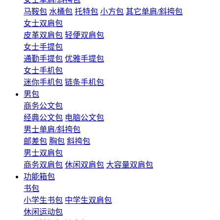
马鞍包
水桶包
托特包
小方包
其它单肩/斜挎包
女士双肩包
皮革双肩包
轻便双肩包
女士手提包
通勤手提包
优雅手提包
女士手机包
迷你手机包
链条手机包
男包
商务公文包
经典公文包
电脑公文包
男士单肩/斜挎包
邮差包
胸包
斜挎包
男士双肩包
商务双肩包
休闲双肩包
大容量双肩包
功能箱包
书包
小学生书包
中学生双肩包
休闲运动包