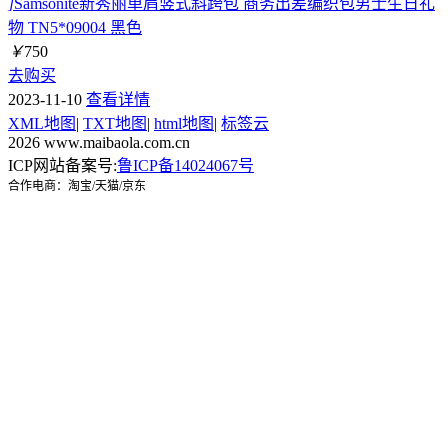
]
Samsonite新秀丽单肩竖式斜跨包 商务出差编织包男士生日礼
物 TN5*09004 黑色
￥
750
去购买
2023-11-10
查看详情
XML地图
|
TXT地图
|
html地图
|
标签云
2026 www.maibaola.com.cn
ICP网站备案号:
鲁ICP备14024067号
合作电商：淘宝/天猫/京东