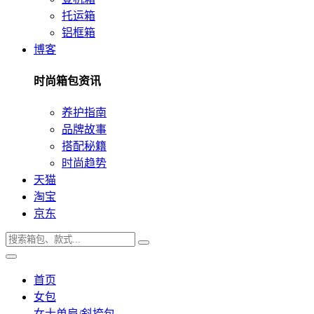
托运箱
铝框箱
博客
时尚箱包资讯
养护指南
品牌故事
搭配秘籍
时尚趋势
天猫
淘宝
京东
首页
女包
女士单肩/斜挎包