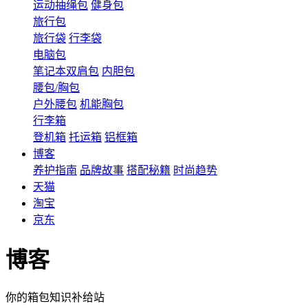
运动抽绳包
健身包
旅行包
旅行袋
行李袋
电脑包
笔记本双肩包
内胆包
腰包/胸包
户外腰包
机能胸包
行李箱
登机箱
托运箱
铝框箱
博客
养护指南
品牌故事
搭配秘籍
时尚趋势
天猫
淘宝
京东
博客
你的箱包知识补给站