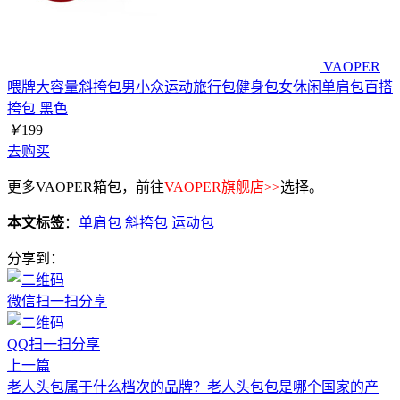
VAOPER
喂牌大容量斜挎包男小众运动旅行包健身包女休闲单肩包百搭
挎包 黑色
￥
199
去购买
更多VAOPER箱包，前往
VAOPER旗舰店>>
选择。
本文标签
：
单肩包
斜挎包
运动包
分享到：
微信扫一扫分享
QQ扫一扫分享
上一篇
老人头包属于什么档次的品牌？老人头包包是哪个国家的产