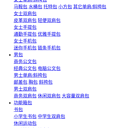
马鞍包
水桶包
托特包
小方包
其它单肩/斜挎包
女士双肩包
皮革双肩包
轻便双肩包
女士手提包
通勤手提包
优雅手提包
女士手机包
迷你手机包
链条手机包
男包
商务公文包
经典公文包
电脑公文包
男士单肩/斜挎包
邮差包
胸包
斜挎包
男士双肩包
商务双肩包
休闲双肩包
大容量双肩包
功能箱包
书包
小学生书包
中学生双肩包
休闲运动包