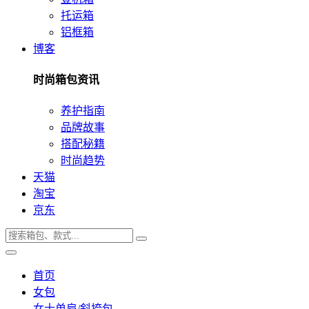
托运箱
铝框箱
博客
时尚箱包资讯
养护指南
品牌故事
搭配秘籍
时尚趋势
天猫
淘宝
京东
首页
女包
女士单肩/斜挎包