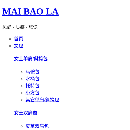
MAI BAO LA
风尚 · 质感 · 旅途
首页
女包
女士单肩/斜挎包
马鞍包
水桶包
托特包
小方包
其它单肩/斜挎包
女士双肩包
皮革双肩包