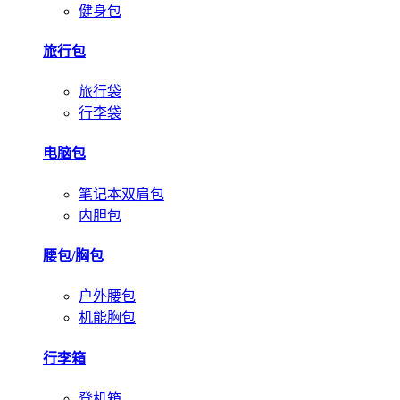
健身包
旅行包
旅行袋
行李袋
电脑包
笔记本双肩包
内胆包
腰包/胸包
户外腰包
机能胸包
行李箱
登机箱