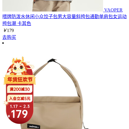
VAOPER
喂牌防泼水休闲小众饺子包男大容量斜挎包通勤单肩包女运动
挎包潮 卡其色
￥
179
去购买