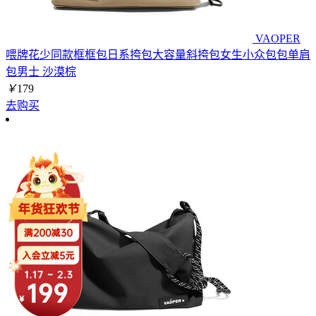
VAOPER
喂牌花少同款框框包日系挎包大容量斜挎包女生小众包包单肩
包男士 沙漠棕
￥
179
去购买