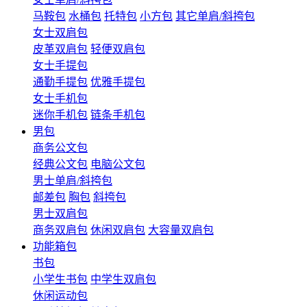
马鞍包
水桶包
托特包
小方包
其它单肩/斜挎包
女士双肩包
皮革双肩包
轻便双肩包
女士手提包
通勤手提包
优雅手提包
女士手机包
迷你手机包
链条手机包
男包
商务公文包
经典公文包
电脑公文包
男士单肩/斜挎包
邮差包
胸包
斜挎包
男士双肩包
商务双肩包
休闲双肩包
大容量双肩包
功能箱包
书包
小学生书包
中学生双肩包
休闲运动包