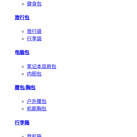
健身包
旅行包
旅行袋
行李袋
电脑包
笔记本双肩包
内胆包
腰包/胸包
户外腰包
机能胸包
行李箱
登机箱