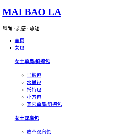
MAI BAO LA
风尚 · 质感 · 旅途
首页
女包
女士单肩/斜挎包
马鞍包
水桶包
托特包
小方包
其它单肩/斜挎包
女士双肩包
皮革双肩包