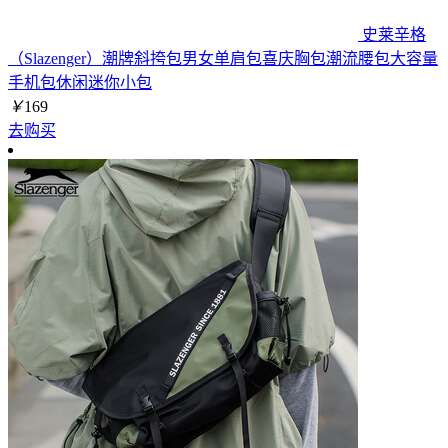
史莱辛格
（Slazenger）潮牌斜挎包男女单肩包喜庆胸包潮流腰包大容量
手机包休闲迷你小包
￥
169
去购买