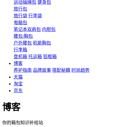
运动抽绳包
健身包
旅行包
旅行袋
行李袋
电脑包
笔记本双肩包
内胆包
腰包/胸包
户外腰包
机能胸包
行李箱
登机箱
托运箱
铝框箱
博客
养护指南
品牌故事
搭配秘籍
时尚趋势
天猫
淘宝
京东
博客
你的箱包知识补给站