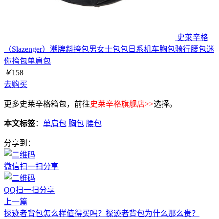
史莱辛格
（Slazenger）潮牌斜挎包男女士包包日系机车胸包骑行腰包迷
你挎包单肩包
￥
158
去购买
更多史莱辛格箱包，前往
史莱辛格旗舰店>>
选择。
本文标签
：
单肩包
胸包
腰包
分享到：
微信扫一扫分享
QQ扫一扫分享
上一篇
探迹者背包怎么样值得买吗？探迹者背包为什么那么贵？