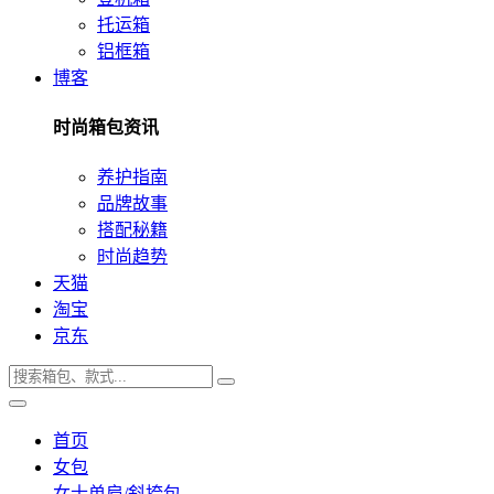
托运箱
铝框箱
博客
时尚箱包资讯
养护指南
品牌故事
搭配秘籍
时尚趋势
天猫
淘宝
京东
首页
女包
女士单肩/斜挎包