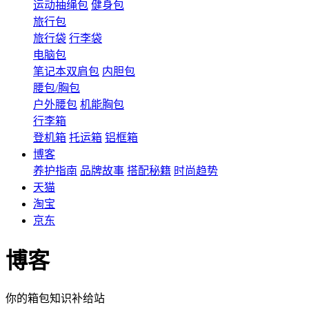
运动抽绳包
健身包
旅行包
旅行袋
行李袋
电脑包
笔记本双肩包
内胆包
腰包/胸包
户外腰包
机能胸包
行李箱
登机箱
托运箱
铝框箱
博客
养护指南
品牌故事
搭配秘籍
时尚趋势
天猫
淘宝
京东
博客
你的箱包知识补给站