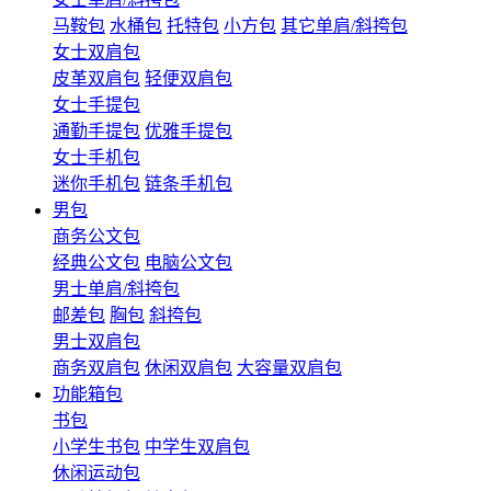
马鞍包
水桶包
托特包
小方包
其它单肩/斜挎包
女士双肩包
皮革双肩包
轻便双肩包
女士手提包
通勤手提包
优雅手提包
女士手机包
迷你手机包
链条手机包
男包
商务公文包
经典公文包
电脑公文包
男士单肩/斜挎包
邮差包
胸包
斜挎包
男士双肩包
商务双肩包
休闲双肩包
大容量双肩包
功能箱包
书包
小学生书包
中学生双肩包
休闲运动包