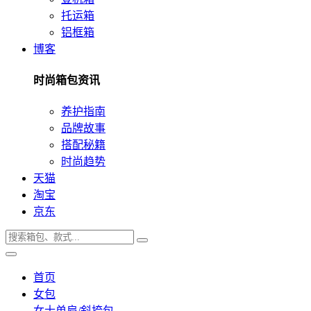
托运箱
铝框箱
博客
时尚箱包资讯
养护指南
品牌故事
搭配秘籍
时尚趋势
天猫
淘宝
京东
首页
女包
女士单肩/斜挎包