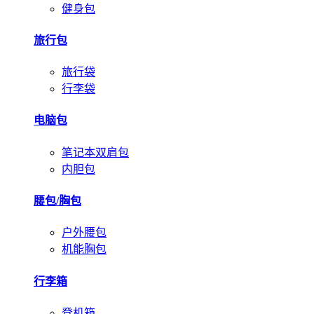
健身包
旅行包
旅行袋
行李袋
电脑包
笔记本双肩包
内胆包
腰包/胸包
户外腰包
机能胸包
行李箱
登机箱