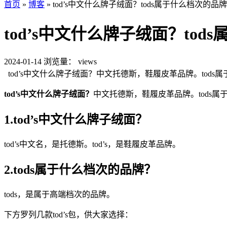
首页
»
博客
»
tod’s中文什么牌子绒面？tods属于什么档次的品
tod’s中文什么牌子绒面？to
2024-01-14
浏览量：
views
tod’s中文什么牌子绒面？中文托德斯，鞋履皮革品牌。tod
tod’s中文什么牌子绒面？
中文托德斯，鞋履皮革品牌。tods
1.tod’s中文什么牌子绒面？
tod’s中文名，是托德斯。tod’s，是鞋履皮革品牌。
2.tods属于什么档次的品牌？
tods，是属于高端档次的品牌。
下方罗列几款tod’s包，供大家选择：