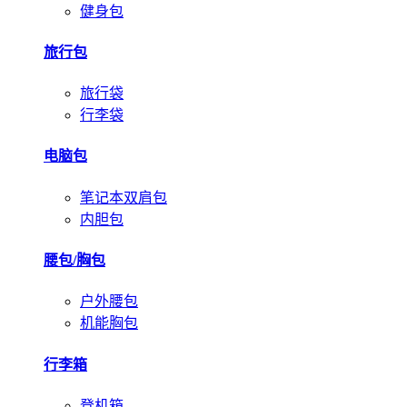
健身包
旅行包
旅行袋
行李袋
电脑包
笔记本双肩包
内胆包
腰包/胸包
户外腰包
机能胸包
行李箱
登机箱