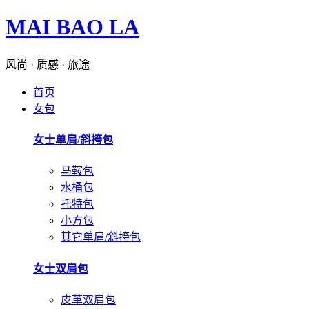
MAI BAO LA
风尚 · 质感 · 旅途
首页
女包
女士单肩/斜挎包
马鞍包
水桶包
托特包
小方包
其它单肩/斜挎包
女士双肩包
皮革双肩包