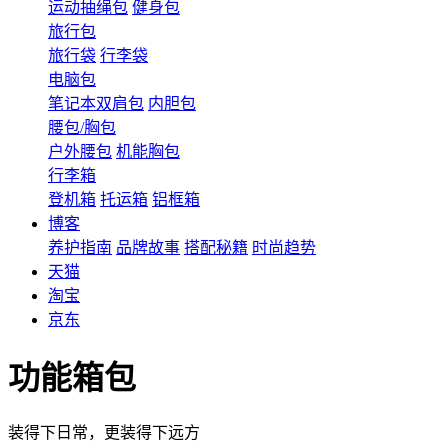
运动抽绳包
健身包
旅行包
旅行袋
行李袋
电脑包
笔记本双肩包
内胆包
腰包/胸包
户外腰包
机能胸包
行李箱
登机箱
托运箱
铝框箱
博客
养护指南
品牌故事
搭配秘籍
时尚趋势
天猫
淘宝
京东
功能箱包
装得下日常，更装得下远方