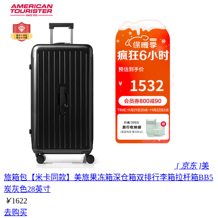
[ 京东 ]
美
旅箱包【米卡同款】美旅果冻箱深仓箱双排行李箱拉杆箱BB5
炭灰色28英寸
￥
1622
去购买