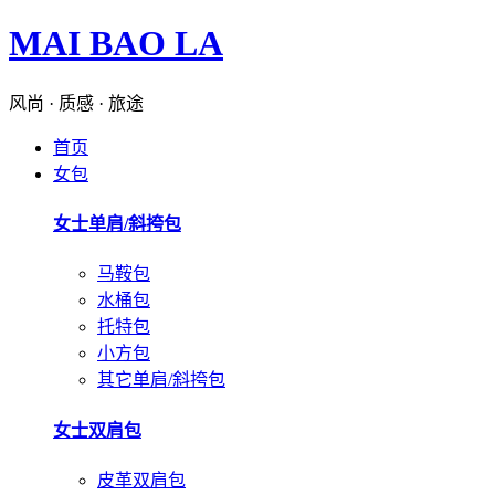
MAI BAO LA
风尚 · 质感 · 旅途
首页
女包
女士单肩/斜挎包
马鞍包
水桶包
托特包
小方包
其它单肩/斜挎包
女士双肩包
皮革双肩包