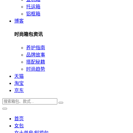
托运箱
铝框箱
博客
时尚箱包资讯
养护指南
品牌故事
搭配秘籍
时尚趋势
天猫
淘宝
京东
首页
女包
女士单肩/斜挎包