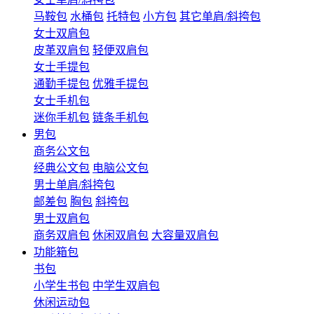
马鞍包
水桶包
托特包
小方包
其它单肩/斜挎包
女士双肩包
皮革双肩包
轻便双肩包
女士手提包
通勤手提包
优雅手提包
女士手机包
迷你手机包
链条手机包
男包
商务公文包
经典公文包
电脑公文包
男士单肩/斜挎包
邮差包
胸包
斜挎包
男士双肩包
商务双肩包
休闲双肩包
大容量双肩包
功能箱包
书包
小学生书包
中学生双肩包
休闲运动包