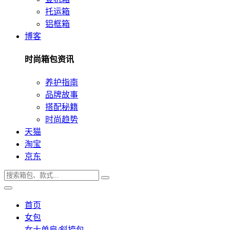
托运箱
铝框箱
博客
时尚箱包资讯
养护指南
品牌故事
搭配秘籍
时尚趋势
天猫
淘宝
京东
首页
女包
女士单肩/斜挎包