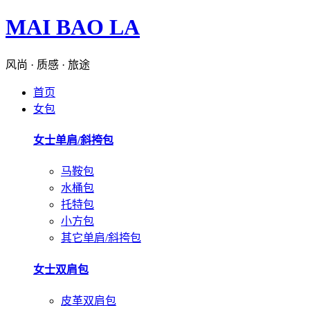
MAI BAO LA
风尚 · 质感 · 旅途
首页
女包
女士单肩/斜挎包
马鞍包
水桶包
托特包
小方包
其它单肩/斜挎包
女士双肩包
皮革双肩包