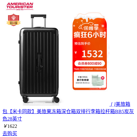
[ ]
美旅箱
包【米卡同款】美旅果冻箱深仓箱双排行李箱拉杆箱BB5炭灰
色28英寸
￥
1622
去购买