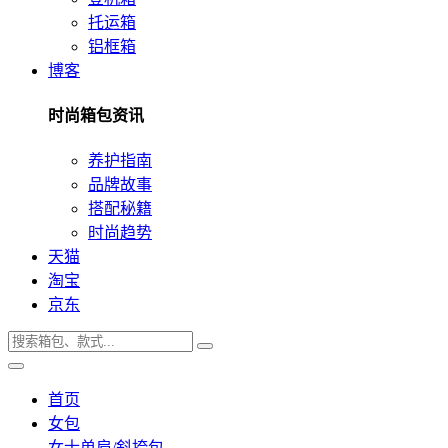
托运箱
铝框箱
博客
时尚箱包资讯
养护指南
品牌故事
搭配秘籍
时尚趋势
天猫
淘宝
京东
首页
女包
女士单肩/斜挎包