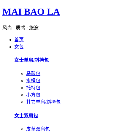
MAI BAO LA
风尚 · 质感 · 旅途
首页
女包
女士单肩/斜挎包
马鞍包
水桶包
托特包
小方包
其它单肩/斜挎包
女士双肩包
皮革双肩包