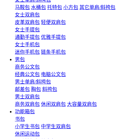
马鞍包
水桶包
托特包
小方包
其它单肩/斜挎包
女士双肩包
皮革双肩包
轻便双肩包
女士手提包
通勤手提包
优雅手提包
女士手机包
迷你手机包
链条手机包
男包
商务公文包
经典公文包
电脑公文包
男士单肩/斜挎包
邮差包
胸包
斜挎包
男士双肩包
商务双肩包
休闲双肩包
大容量双肩包
功能箱包
书包
小学生书包
中学生双肩包
休闲运动包