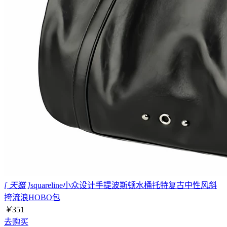
[ 天猫 ]
squareline小众设计手提波斯顿水桶托特复古中性风斜
挎流浪HOBO包
￥
351
去购买